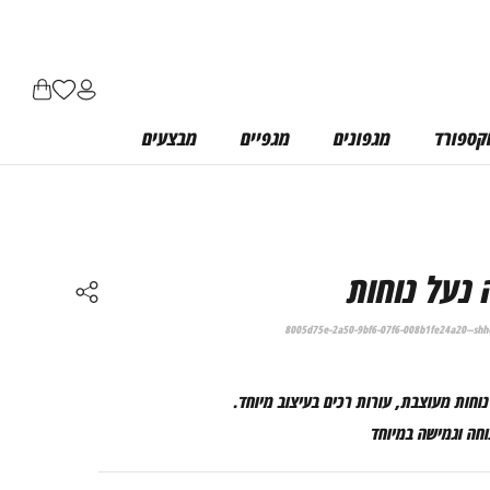
התחבר / הרשם
רשימת משאלות
סל קניות
וקספורד
מגפונים
מגפיים
מבצעים
נעל נוחות
8005d75e-2a50-9bf6-07f6-008b1fe24a20--shh
וחות מעוצבת, עורות רכים בעיצוב מיוחד.
וחה וגמישה במיוחד