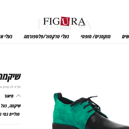
שים
מוקסנים/ סופטי
נעלי טרקטור/פלטפורמה
נעלי א
שיקמה 
מק"ט:
or-yroq--35
תיאור
שיקמה, נעל נ
סוליית גמי נ