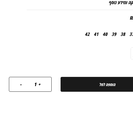
ה ומידע נוסף
42
41
40
39
38
3
כמות
-
+
‫הוספה לסל‬
של
שיקמה
נעל
נוחות