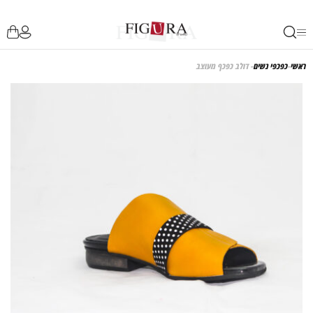
אשי
-
כפכפי נשים
- דולב כפכף מעוצב