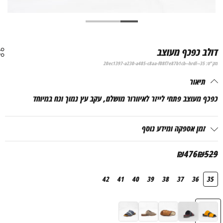
ולב כפכף מעוצב
ק"ט:
20ec1397-a230-a485-c8aa-f08f7e87b1cb--hrdl--35
תיאור
פכף מעוצב פתחי לייזר לאיוורור מושלם, עקב עץ נמוך ונח במיוחד
זמן אספקה ומידע נוסף
מחיר
מחיר
₪
476
₪
52
נוכחי
מקורי
יה:
וא:
42
41
40
39
38
37
36
35
₪529
₪476