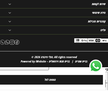
ירות לקוחות
ידע שימושי
טגוריות מובילות
לינו
All rights reserved
נעלי פיגורה.
© 2026
iWebsite – בניית אתרים
בניית חנות וירטואלית
Powered by
כמות
-
+
של
ווט בעזרת מקשים
לחץ
i + alt
למידע נוסף
דולב
כפכף
‫הוספה לסל‬
מעוצב