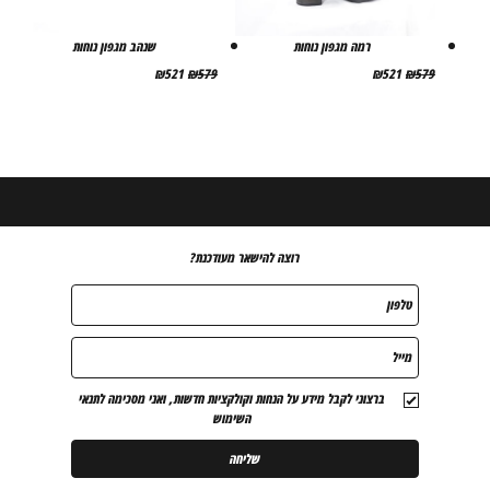
רמה מגפון נוחות
שנהב מגפון נוחות
המחיר
המחיר
המחיר
המחיר
₪
521
₪
579
₪
521
₪
579
המקורי
הנוכחי
המקורי
הנוכחי
היה:
הוא:
היה:
הוא:
₪521.
₪579.
₪521.
₪579.
רוצה להישאר מעודכנת?
טלפון
מייל
ברצוני לקבל מידע על הנחות וקולקציות חדשות, ואני מסכימה לתנאי
השימוש
שליחה